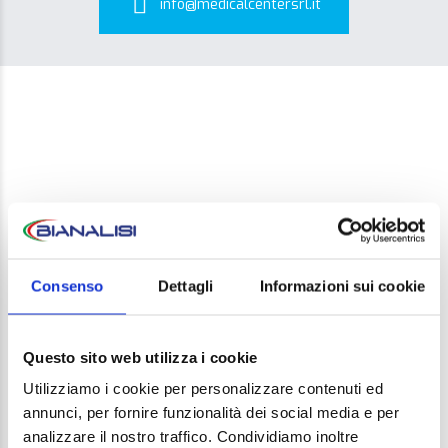
info@medicalcentersrl.it
LEAVE A REPLY
Consenso
Dettagli
Informazioni sui cookie
Your email address will not be published. Required
fields are marked *
Questo sito web utilizza i cookie
Comment
Utilizziamo i cookie per personalizzare contenuti ed
annunci, per fornire funzionalità dei social media e per
analizzare il nostro traffico. Condividiamo inoltre