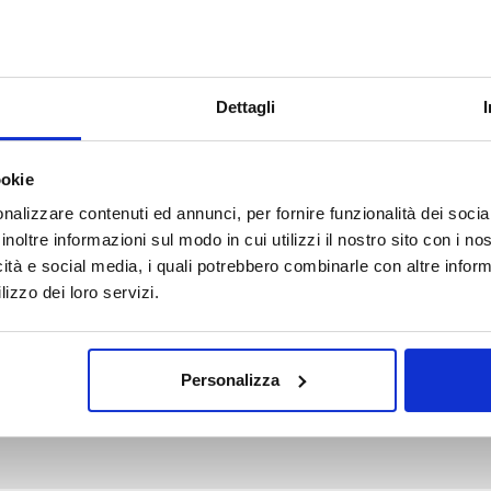
sanitario completo
del servizio di
Medicina del Lavoro, con assistenza
per eventuali incontri con funzionari
ASL e codificazione delle scadenze
Dettagli
degli accertamenti con tempestive
segnalazioni per l’esecuzione.
ookie
nalizzare contenuti ed annunci, per fornire funzionalità dei socia
inoltre informazioni sul modo in cui utilizzi il nostro sito con i n
icità e social media, i quali potrebbero combinarle con altre inform
lizzo dei loro servizi.
inamento sanitario viene svolto per punti fon
Personalizza