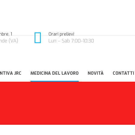
bre, 1
Orari prelievi
nde (VA)
Lun – Sab 7:00-10:30
NTIVA JRC
MEDICINA DEL LAVORO
NOVITÀ
CONTATTI