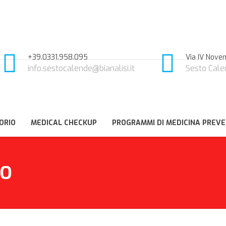
+39.0331.958.095
Via IV Novem
info.sestocalende@bianalisi.it
Sesto Cale
ORIO
MEDICAL CHECKUP
PROGRAMMI DI MEDICINA PREVE
RO