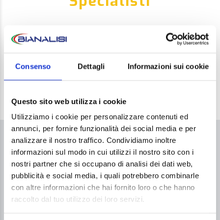
Specialisti
Dott. Pierluigi D’Innella
Consenso
Dettagli
Informazioni sui cookie
Questo sito web utilizza i cookie
Utilizziamo i cookie per personalizzare contenuti ed
annunci, per fornire funzionalità dei social media e per
analizzare il nostro traffico. Condividiamo inoltre
COME ACCEDERE AL SERVIZIO
informazioni sul modo in cui utilizzi il nostro sito con i
nostri partner che si occupano di analisi dei dati web,
Per accedere al servizio
non è necessaria
la
pubblicità e social media, i quali potrebbero combinarle
prescrizione medica.
con altre informazioni che hai fornito loro o che hanno
Prenotazione telefonica dalle 10 alle 19.
raccolto dal tuo utilizzo dei loro servizi.