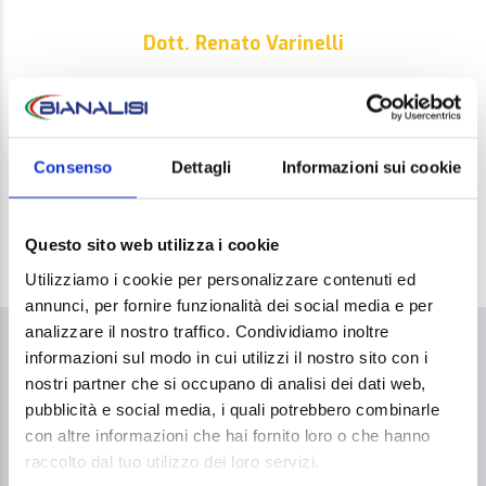
Dott. Renato Varinelli
Dott. Mauro Modesti
Consenso
Dettagli
Informazioni sui cookie
Dott. Stefano Rossi
Questo sito web utilizza i cookie
Utilizziamo i cookie per personalizzare contenuti ed
annunci, per fornire funzionalità dei social media e per
analizzare il nostro traffico. Condividiamo inoltre
COME ACCEDERE AL SERVIZIO
informazioni sul modo in cui utilizzi il nostro sito con i
nostri partner che si occupano di analisi dei dati web,
pubblicità e social media, i quali potrebbero combinarle
Per accedere al servizio
non è necessaria
la
con altre informazioni che hai fornito loro o che hanno
prescrizione medica.
raccolto dal tuo utilizzo dei loro servizi.
Prenotazione telefonica dalle 10 alle 19.