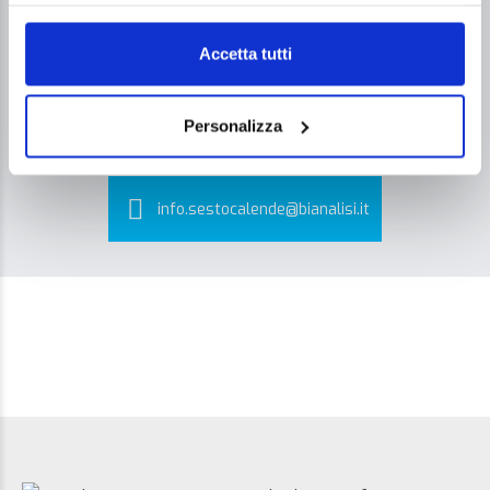
Accetta tutti
+39.0331.958.095
Personalizza
info.sestocalende@bianalisi.it