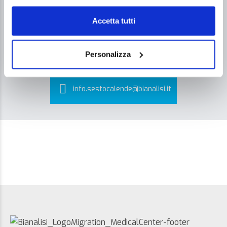
Accetta tutti
+39.0331.958.095
Personalizza
info.sestocalende@bianalisi.it