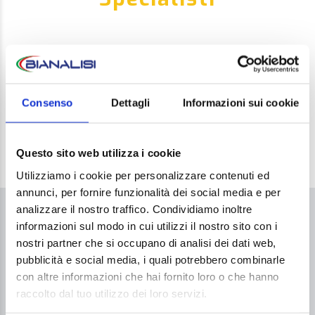
Prof. Alberto Baroli
Consenso
Dettagli
Informazioni sui cookie
Questo sito web utilizza i cookie
Utilizziamo i cookie per personalizzare contenuti ed
annunci, per fornire funzionalità dei social media e per
analizzare il nostro traffico. Condividiamo inoltre
COME ACCEDERE AL SERVIZIO
informazioni sul modo in cui utilizzi il nostro sito con i
nostri partner che si occupano di analisi dei dati web,
Per accedere al servizio
non è necessaria
la
pubblicità e social media, i quali potrebbero combinarle
prescrizione medica.
con altre informazioni che hai fornito loro o che hanno
raccolto dal tuo utilizzo dei loro servizi.
Prenotazione telefonica dalle 10 alle 19.