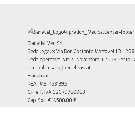
Bianalisi Med Srl
Sede legale: Via Don Costante Mattavelli 3 - 208
Sede operativa: Via IV Novembre, 1 21018 Sesto 
Pec: policusani@pec.eleusi.at
Bianalisi.it
REA: MB- 1531395
C.F. e P. IVA 02679760963
Cap. Soc. € 11.500,00 €
Copyright 2025 Bianalisi Med srl – Tutti i diritti ri