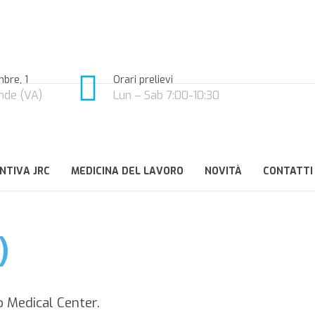
bre, 1
Orari prelievi
nde (VA)
Lun – Sab 7:00-10:30
NTIVA JRC
MEDICINA DEL LAVORO
NOVITÀ
CONTATTI
)
o Medical Center.