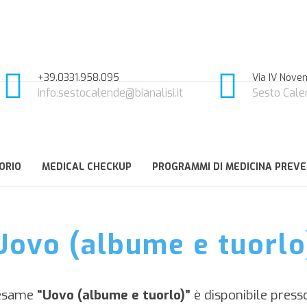
+39.0331.958.095
Via IV Novem
info.sestocalende@bianalisi.it
Sesto Cale
ORIO
MEDICAL CHECKUP
PROGRAMMI DI MEDICINA PREVE
Uovo (albume e tuorlo
/esame
“Uovo (albume e tuorlo)”
è disponibile press