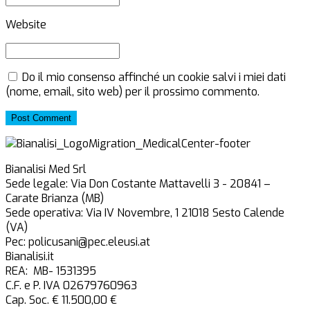
Website
Do il mio consenso affinché un cookie salvi i miei dati
(nome, email, sito web) per il prossimo commento.
Post Comment
Bianalisi Med Srl
Sede legale: Via Don Costante Mattavelli 3 - 20841 –
Carate Brianza (MB)
Sede operativa: Via IV Novembre, 1 21018 Sesto Calende
(VA)
Pec: policusani@pec.eleusi.at
Bianalisi.it
REA: MB- 1531395
C.F. e P. IVA 02679760963
Cap. Soc. € 11.500,00 €