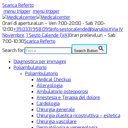
Scarica Referto
menu trigger
menu trigger
Orari di apertura
Lun – Ven 7:00-20:00 - Sab 7:00-
12:00
+39.0331.958.095
info.sestocalende@bianalisi.it
Via IV
Novembre, 1
Sesto Calende (VA)
Orari prelievi
Lun – Sab
7:00-10:30
Scarica Referto
Search for:
Search Button
Diagnostica per immagini
Poliambulatorio
Poliambulatorio
Medical Checkup
Allergologia
Ambulatorio osteoporosi
Anestesia e Terapia del dolore
Cardiologia
Chirurgia generale
Chirurgia plastica ricostruttiva – estetica
Chirurgia vascolare
Dermatologia e venereologia