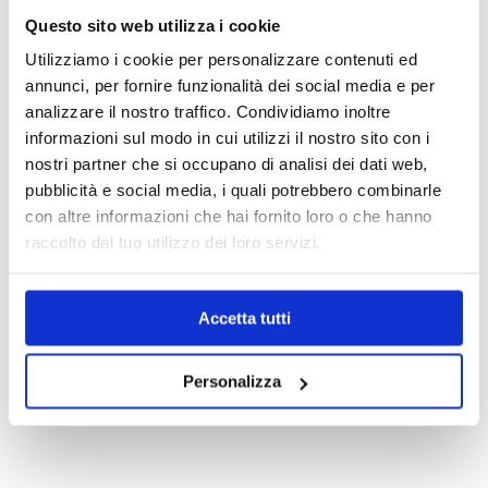
Questo sito web utilizza i cookie
+39.0331.958.095
Utilizziamo i cookie per personalizzare contenuti ed
annunci, per fornire funzionalità dei social media e per
analizzare il nostro traffico. Condividiamo inoltre
informazioni sul modo in cui utilizzi il nostro sito con i
nostri partner che si occupano di analisi dei dati web,
WhatsApp
pubblicità e social media, i quali potrebbero combinarle
con altre informazioni che hai fornito loro o che hanno
raccolto dal tuo utilizzo dei loro servizi.
info@medicalcentersrl.it
Accetta tutti
Personalizza