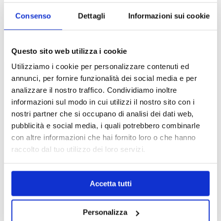
Scarica il consenso
Consenso
Dettagli
Informazioni sui cookie
Questo sito web utilizza i cookie
OPZIONI DI CONTATTO
Utilizziamo i cookie per personalizzare contenuti ed
annunci, per fornire funzionalità dei social media e per
analizzare il nostro traffico. Condividiamo inoltre
informazioni sul modo in cui utilizzi il nostro sito con i
+39.0331.958.095
nostri partner che si occupano di analisi dei dati web,
pubblicità e social media, i quali potrebbero combinarle
con altre informazioni che hai fornito loro o che hanno
raccolto dal tuo utilizzo dei loro servizi.
WhatsApp
Accetta tutti
Personalizza
info@medicalcentersrl.it