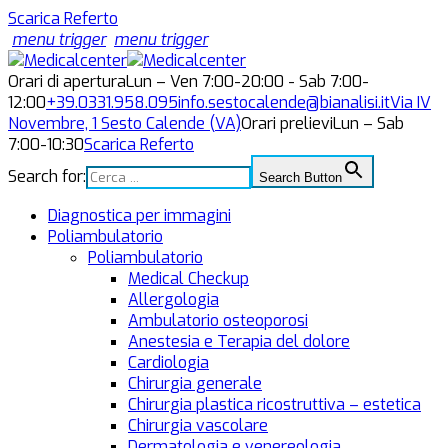
Scarica Referto
menu trigger
menu trigger
Orari di apertura
Lun – Ven 7:00-20:00 - Sab 7:00-
12:00
+39.0331.958.095
info.sestocalende@bianalisi.it
Via IV
Novembre, 1
Sesto Calende (VA)
Orari prelievi
Lun – Sab
7:00-10:30
Scarica Referto
Search for:
Search Button
Diagnostica per immagini
Poliambulatorio
Poliambulatorio
Medical Checkup
Allergologia
Ambulatorio osteoporosi
Anestesia e Terapia del dolore
Cardiologia
Chirurgia generale
Chirurgia plastica ricostruttiva – estetica
Chirurgia vascolare
Dermatologia e venereologia