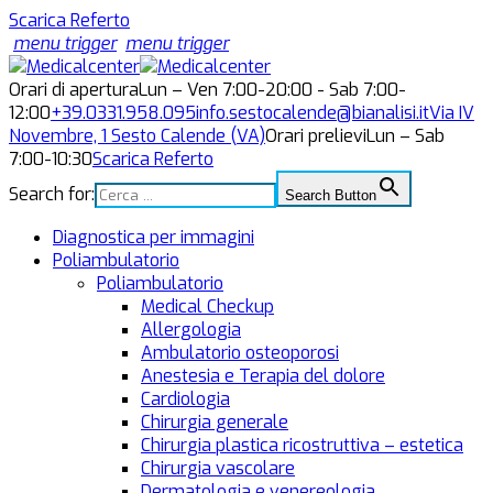
Scarica Referto
menu trigger
menu trigger
Orari di apertura
Lun – Ven 7:00-20:00 - Sab 7:00-
12:00
+39.0331.958.095
info.sestocalende@bianalisi.it
Via IV
Novembre, 1
Sesto Calende (VA)
Orari prelievi
Lun – Sab
7:00-10:30
Scarica Referto
Search for:
Search Button
Diagnostica per immagini
Poliambulatorio
Poliambulatorio
Medical Checkup
Allergologia
Ambulatorio osteoporosi
Anestesia e Terapia del dolore
Cardiologia
Chirurgia generale
Chirurgia plastica ricostruttiva – estetica
Chirurgia vascolare
Dermatologia e venereologia