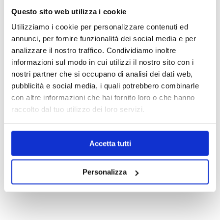
Questo sito web utilizza i cookie
+39.0331.958.095
Utilizziamo i cookie per personalizzare contenuti ed
annunci, per fornire funzionalità dei social media e per
analizzare il nostro traffico. Condividiamo inoltre
informazioni sul modo in cui utilizzi il nostro sito con i
nostri partner che si occupano di analisi dei dati web,
WhatsApp
pubblicità e social media, i quali potrebbero combinarle
con altre informazioni che hai fornito loro o che hanno
raccolto dal tuo utilizzo dei loro servizi.
info@medicalcentersrl.it
Accetta tutti
Personalizza