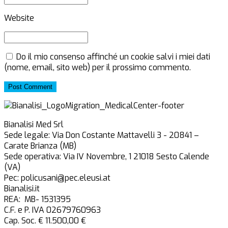
Website
Do il mio consenso affinché un cookie salvi i miei dati
(nome, email, sito web) per il prossimo commento.
Post Comment
Bianalisi Med Srl
Sede legale: Via Don Costante Mattavelli 3 - 20841 –
Carate Brianza (MB)
Sede operativa: Via IV Novembre, 1 21018 Sesto Calende
(VA)
Pec: policusani@pec.eleusi.at
Bianalisi.it
REA: MB- 1531395
C.F. e P. IVA 02679760963
Cap. Soc. € 11.500,00 €