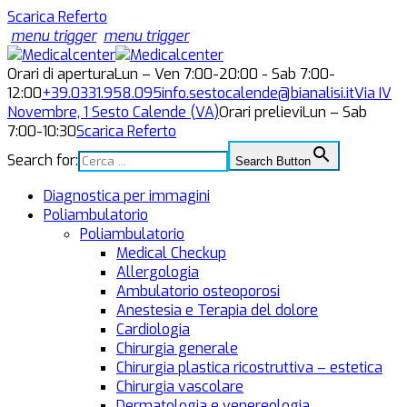
Scarica Referto
menu trigger
menu trigger
Orari di apertura
Lun – Ven 7:00-20:00 - Sab 7:00-
12:00
+39.0331.958.095
info.sestocalende@bianalisi.it
Via IV
Novembre, 1
Sesto Calende (VA)
Orari prelievi
Lun – Sab
7:00-10:30
Scarica Referto
Search for:
Search Button
Diagnostica per immagini
Poliambulatorio
Poliambulatorio
Medical Checkup
Allergologia
Ambulatorio osteoporosi
Anestesia e Terapia del dolore
Cardiologia
Chirurgia generale
Chirurgia plastica ricostruttiva – estetica
Chirurgia vascolare
Dermatologia e venereologia