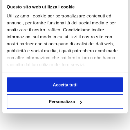
Questo sito web utilizza i cookie
+39.0331.958.095
Utilizziamo i cookie per personalizzare contenuti ed
annunci, per fornire funzionalità dei social media e per
analizzare il nostro traffico. Condividiamo inoltre
informazioni sul modo in cui utilizzi il nostro sito con i
nostri partner che si occupano di analisi dei dati web,
WhatsApp
pubblicità e social media, i quali potrebbero combinarle
con altre informazioni che hai fornito loro o che hanno
raccolto dal tuo utilizzo dei loro servizi.
info@medicalcentersrl.it
Accetta tutti
Personalizza