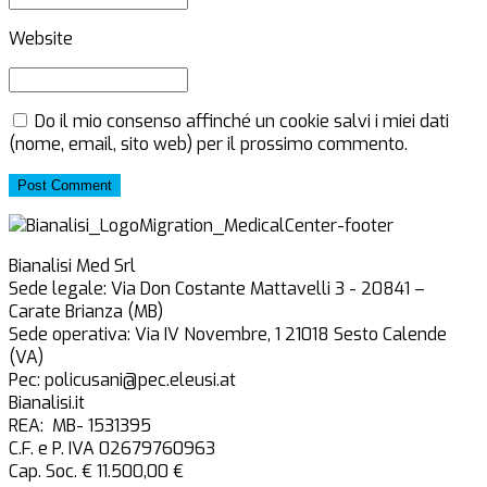
Website
Do il mio consenso affinché un cookie salvi i miei dati
(nome, email, sito web) per il prossimo commento.
Post Comment
Bianalisi Med Srl
Sede legale: Via Don Costante Mattavelli 3 - 20841 –
Carate Brianza (MB)
Sede operativa: Via IV Novembre, 1 21018 Sesto Calende
(VA)
Pec: policusani@pec.eleusi.at
Bianalisi.it
REA: MB- 1531395
C.F. e P. IVA 02679760963
Cap. Soc. € 11.500,00 €