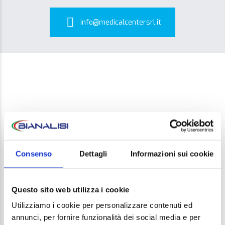
info@medicalcentersrl.it
LEAVE A REPLY
Consenso
Dettagli
Informazioni sui cookie
Your email address will not be published. Required
Questo sito web utilizza i cookie
fields are marked *
Utilizziamo i cookie per personalizzare contenuti ed
Comment
annunci, per fornire funzionalità dei social media e per