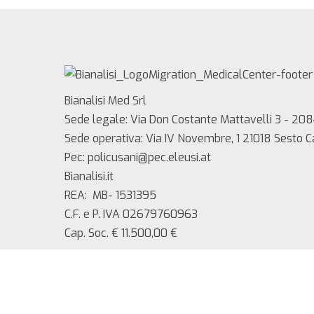
Bianalisi Med Srl
Sede legale: Via Don Costante Mattavelli 3 - 208
Sede operativa: Via IV Novembre, 1 21018 Sesto 
Pec: policusani@pec.eleusi.at
Bianalisi.it
REA: MB- 1531395
C.F. e P. IVA 02679760963
Cap. Soc. € 11.500,00 €
Copyright 2025 Bianalisi Med srl – Tutti i diritti ri