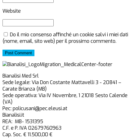
Website
Do il mio consenso affinché un cookie salvi i miei dati
(nome, email, sito web) per il prossimo commento.
Post Comment
Bianalisi Med Srl
Sede legale: Via Don Costante Mattavelli 3 - 20841 –
Carate Brianza (MB)
Sede operativa: Via IV Novembre, 1 21018 Sesto Calende
(VA)
Pec: policusani@pec.eleusi.at
Bianalisi.it
REA: MB- 1531395
C.F. e P. IVA 02679760963
Cap. Soc. € 11.500,00 €