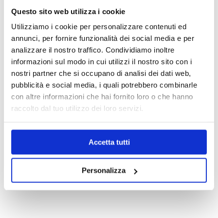
Questo sito web utilizza i cookie
+39.0331.958.095
Utilizziamo i cookie per personalizzare contenuti ed
annunci, per fornire funzionalità dei social media e per
analizzare il nostro traffico. Condividiamo inoltre
informazioni sul modo in cui utilizzi il nostro sito con i
nostri partner che si occupano di analisi dei dati web,
WhatsApp
pubblicità e social media, i quali potrebbero combinarle
con altre informazioni che hai fornito loro o che hanno
raccolto dal tuo utilizzo dei loro servizi.
info@medicalcentersrl.it
Accetta tutti
Personalizza