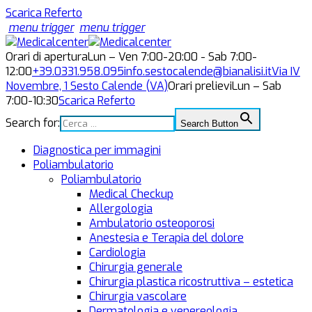
Scarica Referto
menu trigger
menu trigger
Orari di apertura
Lun – Ven 7:00-20:00 - Sab 7:00-
12:00
+39.0331.958.095
info.sestocalende@bianalisi.it
Via IV
Novembre, 1
Sesto Calende (VA)
Orari prelievi
Lun – Sab
7:00-10:30
Scarica Referto
Search for:
Search Button
Diagnostica per immagini
Poliambulatorio
Poliambulatorio
Medical Checkup
Allergologia
Ambulatorio osteoporosi
Anestesia e Terapia del dolore
Cardiologia
Chirurgia generale
Chirurgia plastica ricostruttiva – estetica
Chirurgia vascolare
Dermatologia e venereologia