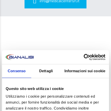
info@medicalcentersrl.it
LEAVE A REPLY
Consenso
Dettagli
Informazioni sui cookie
Your email address will not be published. Required
fields are marked *
Questo sito web utilizza i cookie
Comment
Utilizziamo i cookie per personalizzare contenuti ed
annunci, per fornire funzionalità dei social media e per
analizzare il nostro traffico. Condividiamo inoltre