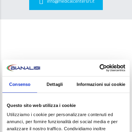
info@medicalcentersrl.it
LEAVE A REPLY
Consenso
Dettagli
Informazioni sui cookie
Your email address will not be published. Required
fields are marked *
Questo sito web utilizza i cookie
Comment
Utilizziamo i cookie per personalizzare contenuti ed
annunci, per fornire funzionalità dei social media e per
analizzare il nostro traffico. Condividiamo inoltre