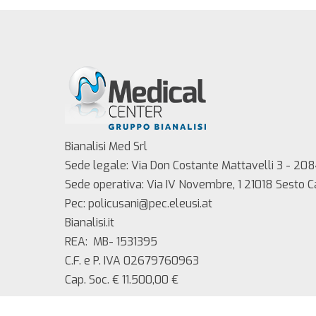
Bianalisi Med Srl
Sede legale: Via Don Costante Mattavelli 3 - 208
Sede operativa: Via IV Novembre, 1 21018 Sesto 
Pec: policusani@pec.eleusi.at
Bianalisi.it
REA: MB- 1531395
C.F. e P. IVA 02679760963
Cap. Soc. € 11.500,00 €