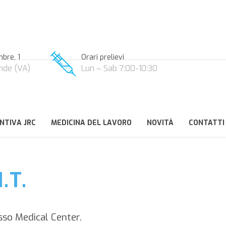
bre, 1
Orari prelievi
nde (VA)
Lun – Sab 7:00-10:30
NTIVA JRC
MEDICINA DEL LAVORO
NOVITÀ
CONTATTI
.T.
sso Medical Center.