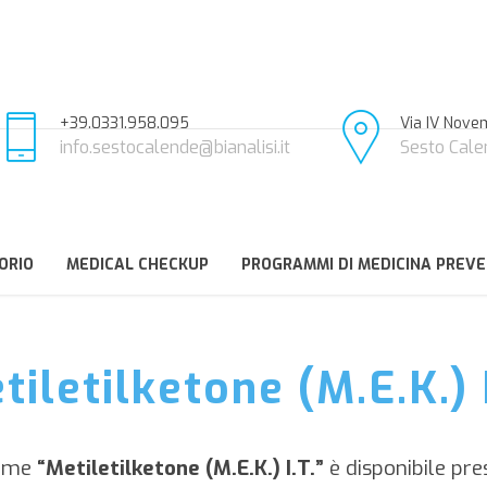
+39.0331.958.095
Via IV Novem
info.sestocalende@bianalisi.it
Sesto Cale
ORIO
MEDICAL CHECKUP
PROGRAMMI DI MEDICINA PREVE
tiletilketone (M.E.K.) I
same
“Metiletilketone (M.E.K.) I.T.”
è disponibile pre