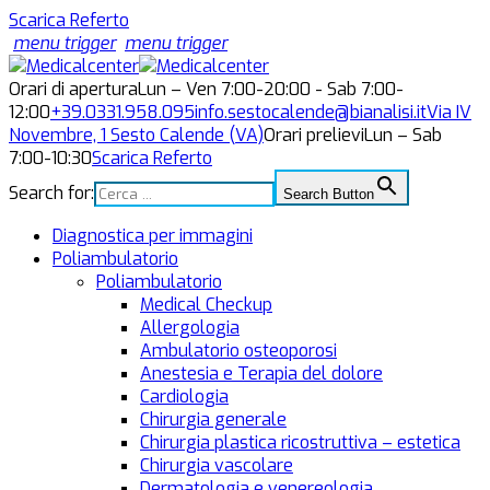
Scarica Referto
menu trigger
menu trigger
Orari di apertura
Lun – Ven 7:00-20:00 - Sab 7:00-
12:00
+39.0331.958.095
info.sestocalende@bianalisi.it
Via IV
Novembre, 1
Sesto Calende (VA)
Orari prelievi
Lun – Sab
7:00-10:30
Scarica Referto
Search for:
Search Button
Diagnostica per immagini
Poliambulatorio
Poliambulatorio
Medical Checkup
Allergologia
Ambulatorio osteoporosi
Anestesia e Terapia del dolore
Cardiologia
Chirurgia generale
Chirurgia plastica ricostruttiva – estetica
Chirurgia vascolare
Dermatologia e venereologia