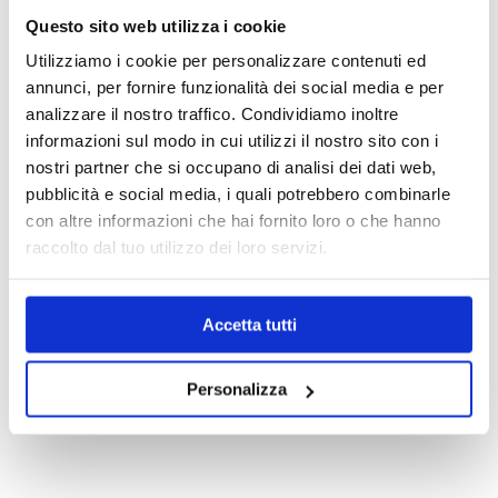
Questo sito web utilizza i cookie
+39.0331.958.095
Utilizziamo i cookie per personalizzare contenuti ed
annunci, per fornire funzionalità dei social media e per
analizzare il nostro traffico. Condividiamo inoltre
informazioni sul modo in cui utilizzi il nostro sito con i
nostri partner che si occupano di analisi dei dati web,
WhatsApp
pubblicità e social media, i quali potrebbero combinarle
con altre informazioni che hai fornito loro o che hanno
raccolto dal tuo utilizzo dei loro servizi.
info@medicalcentersrl.it
Accetta tutti
Personalizza