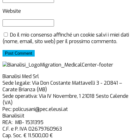
Website
Do il mio consenso affinché un cookie salvi i miei dati
(nome, email, sito web) per il prossimo commento.
Post Comment
Bianalisi Med Srl
Sede legale: Via Don Costante Mattavelli 3 - 20841 –
Carate Brianza (MB)
Sede operativa: Via IV Novembre, 1 21018 Sesto Calende
(VA)
Pec: policusani@pec.eleusi.at
Bianalisi.it
REA: MB- 1531395
C.F. e P. IVA 02679760963
Cap. Soc. € 11.500,00 €