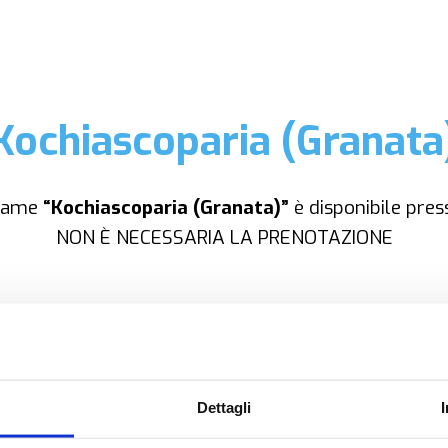
Kochiascoparia (Granata
same
“Kochiascoparia (Granata)”
è disponibile pres
NON È NECESSARIA LA PRENOTAZIONE
OPZIONI DI CONTATTO
Dettagli
+39.0331.958.095