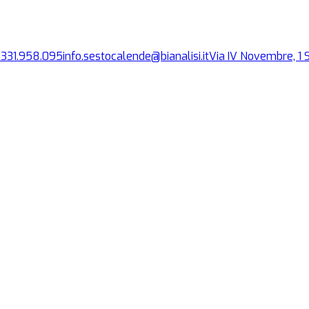
0331.958.095
info.sestocalende@bianalisi.it
Via IV Novembre, 1
S