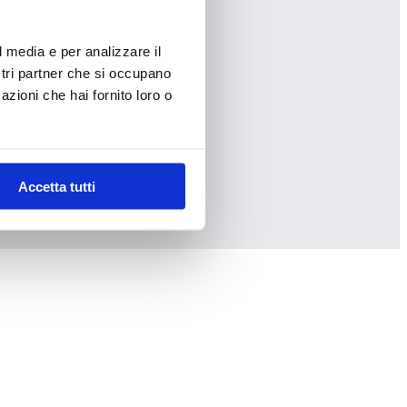
l media e per analizzare il
ostri partner che si occupano
azioni che hai fornito loro o
Accetta tutti