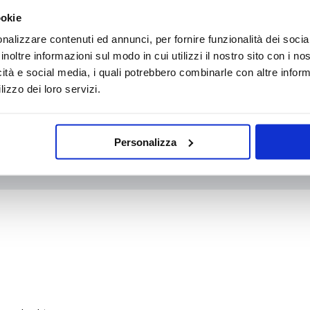
ookie
nalizzare contenuti ed annunci, per fornire funzionalità dei socia
inoltre informazioni sul modo in cui utilizzi il nostro sito con i n
WhatsApp
icità e social media, i quali potrebbero combinarle con altre inform
lizzo dei loro servizi.
Personalizza
info@medicalcentersrl.it