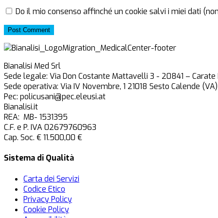
Do il mio consenso affinché un cookie salvi i miei dati (n
Post Comment
Bianalisi Med Srl
Sede legale: Via Don Costante Mattavelli 3 - 20841 – Carate
Sede operativa: Via IV Novembre, 1 21018 Sesto Calende (VA)
Pec: policusani@pec.eleusi.at
Bianalisi.it
REA: MB- 1531395
C.F. e P. IVA 02679760963
Cap. Soc. € 11.500,00 €
Sistema di Qualità
Carta dei Servizi
Codice Etico
Privacy Policy
Cookie Policy