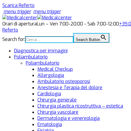
Scarica Referto
menu trigger
menu trigger
Orari di apertura
Lun – Ven 7:00-20:00 - Sab 7:00-12:00
+39.
Referto
Search for:
Search Button
Diagnostica per immagini
Poliambulatorio
Poliambulatorio
Medical Checkup
Allergologia
Ambulatorio osteoporosi
Anestesia e Terapia del dolore
Cardiologia
Chirurgia generale
Chirurgia plastica ricostruttiva – estetica
Chirurgia vascolare
Dermatologia e venereologia
Ematologia
Fisiatria