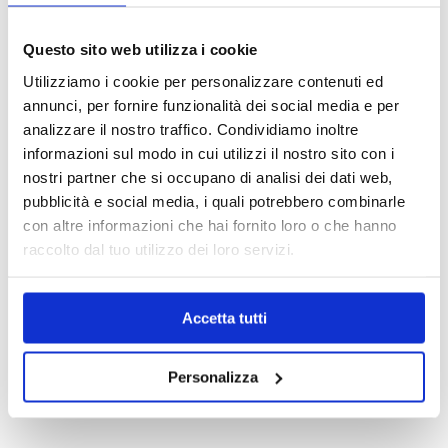
OPZIONI DI CONTATTO
Questo sito web utilizza i cookie
Utilizziamo i cookie per personalizzare contenuti ed
+39.0331.958.095
annunci, per fornire funzionalità dei social media e per
analizzare il nostro traffico. Condividiamo inoltre
informazioni sul modo in cui utilizzi il nostro sito con i
nostri partner che si occupano di analisi dei dati web,
pubblicità e social media, i quali potrebbero combinarle
WhatsApp
con altre informazioni che hai fornito loro o che hanno
raccolto dal tuo utilizzo dei loro servizi.
Accetta tutti
info@medicalcentersrl.it
Personalizza