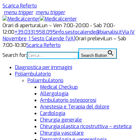
Scarica Referto
menu trigger
menu trigger
Orari di apertura
Lun – Ven 7:00-20:00 - Sab 7:00-
12:00
+39.0331.958.095
info.sestocalende@bianalisi.it
Via IV
Novembre, 1
Sesto Calende (VA)
Orari prelievi
Lun – Sab
7:00-10:30
Scarica Referto
Search for:
Search Button
Diagnostica per immagini
Poliambulatorio
Poliambulatorio
Medical Checkup
Allergologia
Ambulatorio osteoporosi
Anestesia e Terapia del dolore
Cardiologia
Chirurgia generale
Chirurgia plastica ricostruttiva – estetica
Chirurgia vascolare
Dermatologia e venereologia