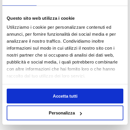
OPZIONI DI CONTATTO
Questo sito web utilizza i cookie
Utilizziamo i cookie per personalizzare contenuti ed
annunci, per fornire funzionalità dei social media e per
+39.0331.958.095
analizzare il nostro traffico. Condividiamo inoltre
informazioni sul modo in cui utilizzi il nostro sito con i
nostri partner che si occupano di analisi dei dati web,
pubblicità e social media, i quali potrebbero combinarle
con altre informazioni che hai fornito loro o che hanno
WhatsApp
raccolto dal tuo utilizzo dei loro servizi.
Accetta tutti
info@medicalcentersrl.it
Personalizza