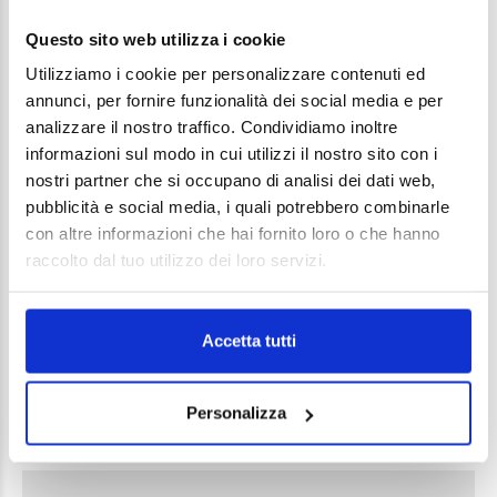
Questo sito web utilizza i cookie
Utilizziamo i cookie per personalizzare contenuti ed
LEAVE A REPLY
annunci, per fornire funzionalità dei social media e per
analizzare il nostro traffico. Condividiamo inoltre
Your email address will not be published. Required
informazioni sul modo in cui utilizzi il nostro sito con i
fields are marked *
nostri partner che si occupano di analisi dei dati web,
pubblicità e social media, i quali potrebbero combinarle
Comment
con altre informazioni che hai fornito loro o che hanno
raccolto dal tuo utilizzo dei loro servizi.
Accetta tutti
Personalizza
Name *