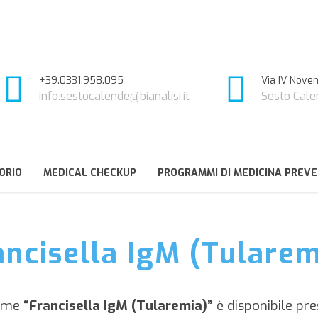
+39.0331.958.095
Via IV Novem
info.sestocalende@bianalisi.it
Sesto Cale
ORIO
MEDICAL CHECKUP
PROGRAMMI DI MEDICINA PREVE
ancisella IgM (Tularem
ame
“Francisella IgM (Tularemia)”
è disponibile pre