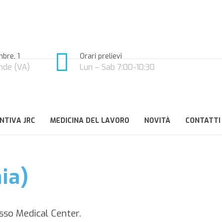
bre, 1
Orari prelievi
nde (VA)
Lun – Sab 7:00-10:30
NTIVA JRC
MEDICINA DEL LAVORO
NOVITÀ
CONTATTI
ia)
sso Medical Center.