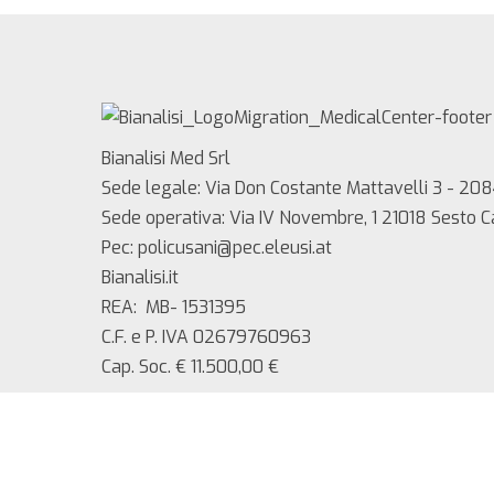
Bianalisi Med Srl
Sede legale: Via Don Costante Mattavelli 3 - 208
Sede operativa: Via IV Novembre, 1 21018 Sesto 
Pec: policusani@pec.eleusi.at
Bianalisi.it
REA: MB- 1531395
C.F. e P. IVA 02679760963
Cap. Soc. € 11.500,00 €
Copyright 2025 Bianalisi Med srl – Tutti i diritti ri