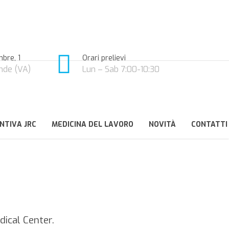
bre, 1
Orari prelievi
nde (VA)
Lun – Sab 7:00-10:30
NTIVA JRC
MEDICINA DEL LAVORO
NOVITÀ
CONTATTI
dical Center.