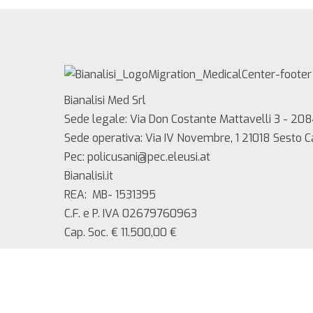
Bianalisi Med Srl
Sede legale: Via Don Costante Mattavelli 3 - 208
Sede operativa: Via IV Novembre, 1 21018 Sesto 
Pec: policusani@pec.eleusi.at
Bianalisi.it
REA: MB- 1531395
C.F. e P. IVA 02679760963
Cap. Soc. € 11.500,00 €
Copyright 2025 Bianalisi Med srl – Tutti i diritti ri