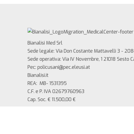
Bianalisi Med Srl
Sede legale: Via Don Costante Mattavelli 3 - 208
Sede operativa: Via IV Novembre, 1 21018 Sesto 
Pec: policusani@pec.eleusi.at
Bianalisi.it
REA: MB- 1531395
C.F. e P. IVA 02679760963
Cap. Soc. € 11.500,00 €
Copyright 2025 Bianalisi Med srl – Tutti i diritti ri