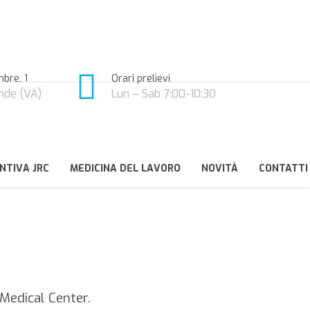
bre, 1
Orari prelievi
nde (VA)
Lun – Sab 7:00-10:30
NTIVA JRC
MEDICINA DEL LAVORO
NOVITÀ
CONTATTI
 Medical Center.