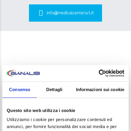
info@medicalcentersrl.it
LEAVE A REPLY
Consenso
Dettagli
Informazioni sui cookie
Your email address will not be published. Required
Questo sito web utilizza i cookie
fields are marked *
Utilizziamo i cookie per personalizzare contenuti ed
Comment
annunci, per fornire funzionalità dei social media e per