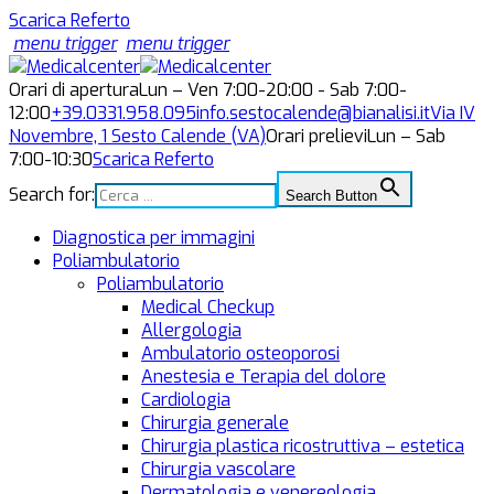
Scarica Referto
menu trigger
menu trigger
Orari di apertura
Lun – Ven 7:00-20:00 - Sab 7:00-
12:00
+39.0331.958.095
info.sestocalende@bianalisi.it
Via IV
Novembre, 1
Sesto Calende (VA)
Orari prelievi
Lun – Sab
7:00-10:30
Scarica Referto
Search for:
Search Button
Diagnostica per immagini
Poliambulatorio
Poliambulatorio
Medical Checkup
Allergologia
Ambulatorio osteoporosi
Anestesia e Terapia del dolore
Cardiologia
Chirurgia generale
Chirurgia plastica ricostruttiva – estetica
Chirurgia vascolare
Dermatologia e venereologia