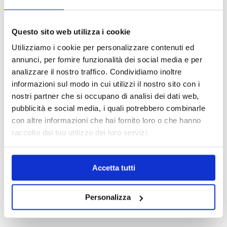
OPZIONI DI CONTATTO
Questo sito web utilizza i cookie
Utilizziamo i cookie per personalizzare contenuti ed
annunci, per fornire funzionalità dei social media e per
+39.0331.958.095
analizzare il nostro traffico. Condividiamo inoltre
informazioni sul modo in cui utilizzi il nostro sito con i
nostri partner che si occupano di analisi dei dati web,
pubblicità e social media, i quali potrebbero combinarle
con altre informazioni che hai fornito loro o che hanno
WhatsApp
raccolto dal tuo utilizzo dei loro servizi.
Accetta tutti
info@medicalcentersrl.it
Personalizza