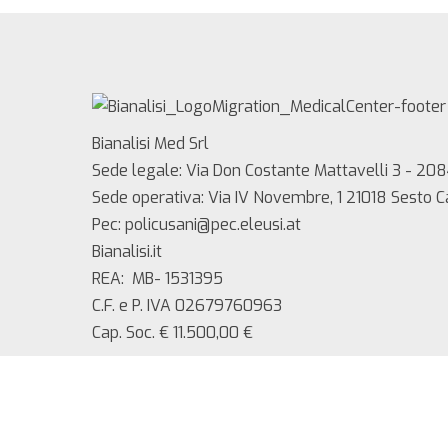
Bianalisi Med Srl
Sede legale: Via Don Costante Mattavelli 3 - 208
Sede operativa: Via IV Novembre, 1 21018 Sesto 
Pec: policusani@pec.eleusi.at
Bianalisi.it
REA: MB- 1531395
C.F. e P. IVA 02679760963
Cap. Soc. € 11.500,00 €
Copyright 2025 Bianalisi Med srl – Tutti i diritti ri