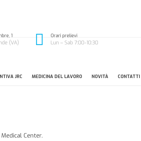
bre, 1
Orari prelievi
nde (VA)
Lun – Sab 7:00-10:30
NTIVA JRC
MEDICINA DEL LAVORO
NOVITÀ
CONTATTI
 Medical Center.