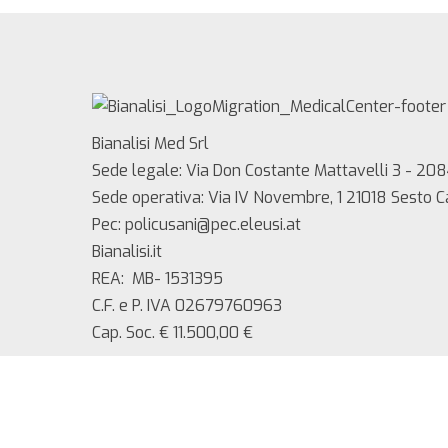
Bianalisi Med Srl
Sede legale: Via Don Costante Mattavelli 3 - 208
Sede operativa: Via IV Novembre, 1 21018 Sesto 
Pec: policusani@pec.eleusi.at
Bianalisi.it
REA: MB- 1531395
C.F. e P. IVA 02679760963
Cap. Soc. € 11.500,00 €
Copyright 2025 Bianalisi Med srl – Tutti i diritti ri