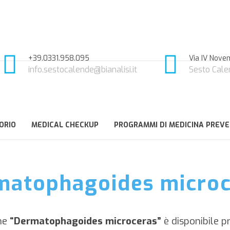
+39.0331.958.095
Via IV Novem
info.sestocalende@bianalisi.it
Sesto Cale
ORIO
MEDICAL CHECKUP
PROGRAMMI DI MEDICINA PREVE
matophagoides microc
me
“Dermatophagoides microceras”
è disponibile p