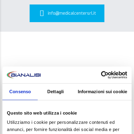
info@medicalcentersrl.it
LEAVE A REPLY
Consenso
Dettagli
Informazioni sui cookie
Your email address will not be published. Required
Questo sito web utilizza i cookie
fields are marked *
Utilizziamo i cookie per personalizzare contenuti ed
Comment
annunci, per fornire funzionalità dei social media e per