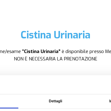
Cistina Urinaria
one/esame
“Cistina Urinaria”
è disponibile presso Me
NON È NECESSARIA LA PRENOTAZIONE
OPZIONI DI CONTATTO
Dettagli
+39.0331.958.095