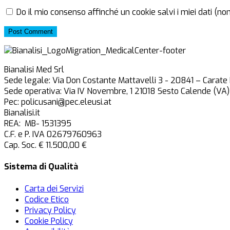
Do il mio consenso affinché un cookie salvi i miei dati (n
Post Comment
Bianalisi Med Srl
Sede legale: Via Don Costante Mattavelli 3 - 20841 – Carate
Sede operativa: Via IV Novembre, 1 21018 Sesto Calende (VA)
Pec: policusani@pec.eleusi.at
Bianalisi.it
REA: MB- 1531395
C.F. e P. IVA 02679760963
Cap. Soc. € 11.500,00 €
Sistema di Qualità
Carta dei Servizi
Codice Etico
Privacy Policy
Cookie Policy