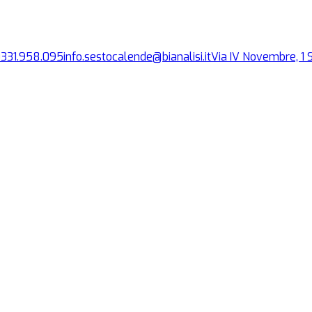
0331.958.095
info.sestocalende@bianalisi.it
Via IV Novembre, 1
S