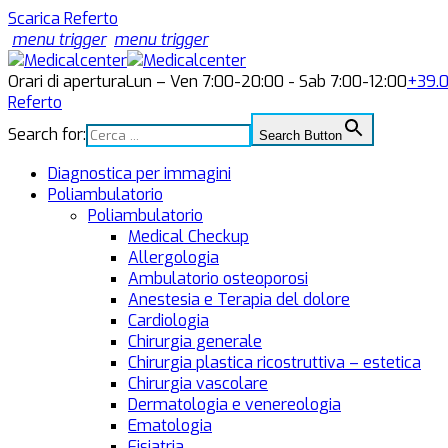
Scarica Referto
menu trigger
menu trigger
Orari di apertura
Lun – Ven 7:00-20:00 - Sab 7:00-12:00
+39.
Referto
Search for:
Search Button
Diagnostica per immagini
Poliambulatorio
Poliambulatorio
Medical Checkup
Allergologia
Ambulatorio osteoporosi
Anestesia e Terapia del dolore
Cardiologia
Chirurgia generale
Chirurgia plastica ricostruttiva – estetica
Chirurgia vascolare
Dermatologia e venereologia
Ematologia
Fisiatria