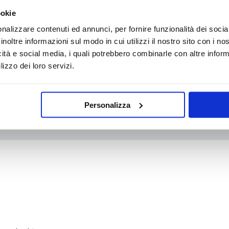
ookie
nalizzare contenuti ed annunci, per fornire funzionalità dei socia
inoltre informazioni sul modo in cui utilizzi il nostro sito con i n
WhatsApp
icità e social media, i quali potrebbero combinarle con altre inform
lizzo dei loro servizi.
Personalizza
info@medicalcentersrl.it