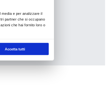
l media e per analizzare il
ostri partner che si occupano
azioni che hai fornito loro o
Accetta tutti