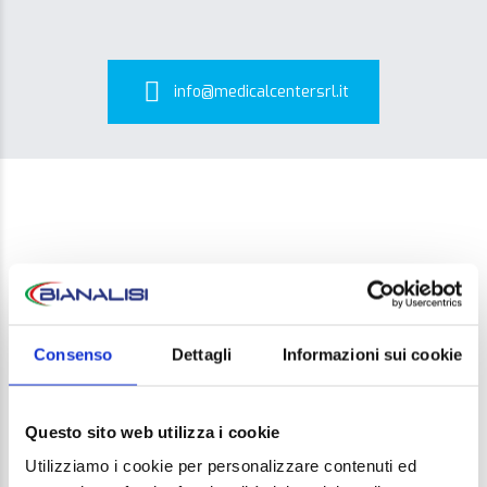
info@medicalcentersrl.it
Consenso
Dettagli
Informazioni sui cookie
LEAVE A REPLY
Your email address will not be published. Required
Questo sito web utilizza i cookie
fields are marked *
Utilizziamo i cookie per personalizzare contenuti ed