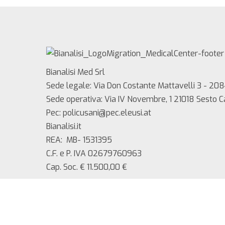
Bianalisi Med Srl
Sede legale: Via Don Costante Mattavelli 3 - 208
Sede operativa: Via IV Novembre, 1 21018 Sesto 
Pec: policusani@pec.eleusi.at
Bianalisi.it
REA: MB- 1531395
C.F. e P. IVA 02679760963
Cap. Soc. € 11.500,00 €
Copyright 2025 Bianalisi Med srl – Tutti i diritti ri