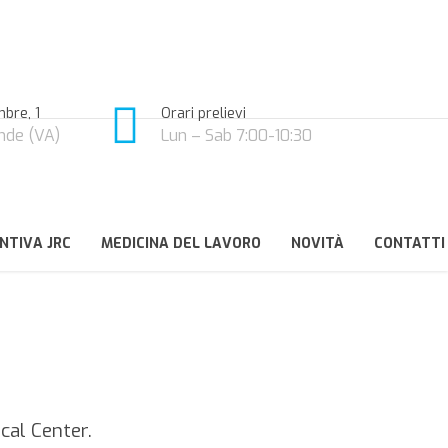
bre, 1
Orari prelievi
nde (VA)
Lun – Sab 7:00-10:30
NTIVA JRC
MEDICINA DEL LAVORO
NOVITÀ
CONTATTI
cal Center.