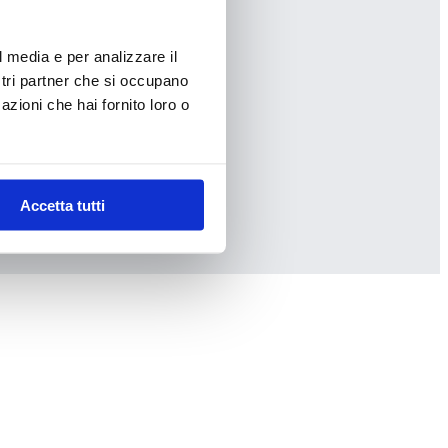
l media e per analizzare il
ostri partner che si occupano
azioni che hai fornito loro o
Accetta tutti