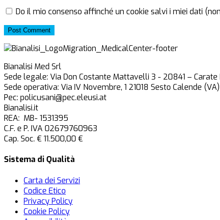
Do il mio consenso affinché un cookie salvi i miei dati (n
Post Comment
Bianalisi Med Srl
Sede legale: Via Don Costante Mattavelli 3 - 20841 – Carate
Sede operativa: Via IV Novembre, 1 21018 Sesto Calende (VA)
Pec: policusani@pec.eleusi.at
Bianalisi.it
REA: MB- 1531395
C.F. e P. IVA 02679760963
Cap. Soc. € 11.500,00 €
Sistema di Qualità
Carta dei Servizi
Codice Etico
Privacy Policy
Cookie Policy