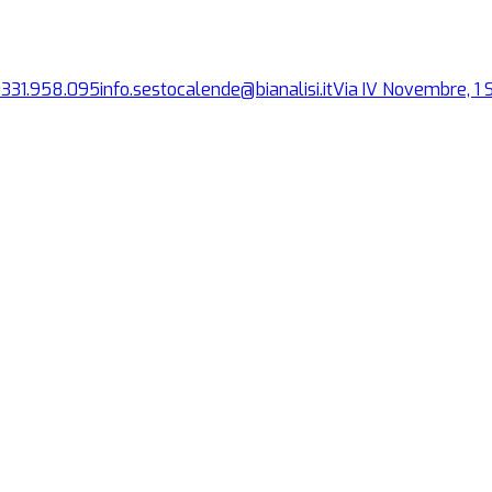
0331.958.095
info.sestocalende@bianalisi.it
Via IV Novembre, 1
S