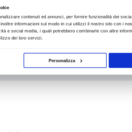
ookie
nalizzare contenuti ed annunci, per fornire funzionalità dei socia
inoltre informazioni sul modo in cui utilizzi il nostro sito con i n
WhatsApp
icità e social media, i quali potrebbero combinarle con altre inform
lizzo dei loro servizi.
Personalizza
info@medicalcentersrl.it