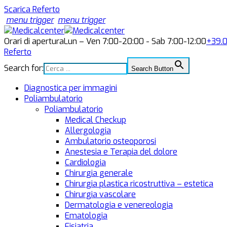
Scarica Referto
menu trigger
menu trigger
Orari di apertura
Lun – Ven 7:00-20:00 - Sab 7:00-12:00
+39.
Referto
Search for:
Search Button
Diagnostica per immagini
Poliambulatorio
Poliambulatorio
Medical Checkup
Allergologia
Ambulatorio osteoporosi
Anestesia e Terapia del dolore
Cardiologia
Chirurgia generale
Chirurgia plastica ricostruttiva – estetica
Chirurgia vascolare
Dermatologia e venereologia
Ematologia
Fisiatria