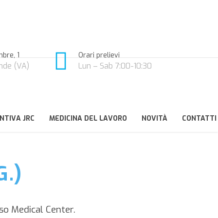
bre, 1
Orari prelievi
nde (VA)
Lun – Sab 7:00-10:30
NTIVA JRC
MEDICINA DEL LAVORO
NOVITÀ
CONTATTI
G.)
so Medical Center.