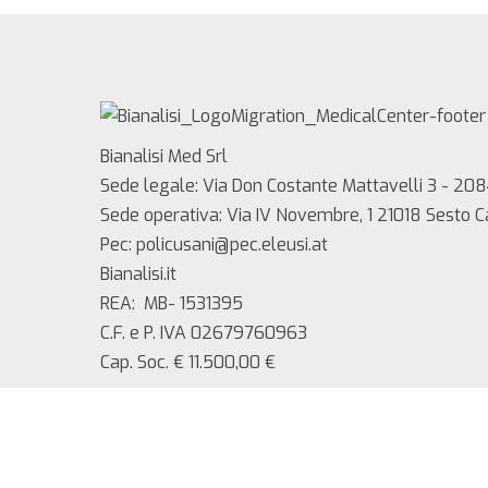
Bianalisi Med Srl
Sede legale: Via Don Costante Mattavelli 3 - 208
Sede operativa: Via IV Novembre, 1 21018 Sesto 
Pec: policusani@pec.eleusi.at
Bianalisi.it
REA: MB- 1531395
C.F. e P. IVA 02679760963
Cap. Soc. € 11.500,00 €
Copyright 2025 Bianalisi Med srl – Tutti i diritti ri