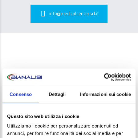
info@medicalcentersrl.it
LEAVE A REPLY
Consenso
Dettagli
Informazioni sui cookie
Your email address will not be published. Required
Questo sito web utilizza i cookie
fields are marked *
Utilizziamo i cookie per personalizzare contenuti ed
Comment
annunci, per fornire funzionalità dei social media e per