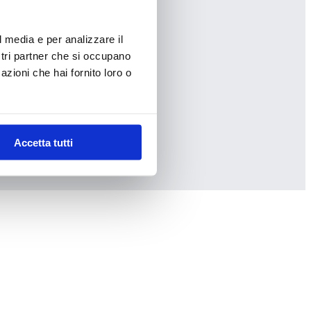
l media e per analizzare il
ostri partner che si occupano
azioni che hai fornito loro o
Accetta tutti