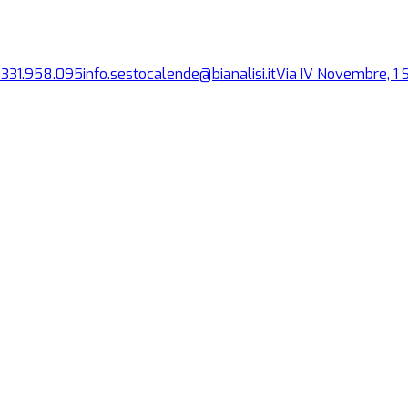
0331.958.095
info.sestocalende@bianalisi.it
Via IV Novembre, 1
S