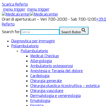
Scarica Referto
menu trigger
menu trigger
Orari di apertura
Lun – Ven 7:00-20:00 - Sab 7:00-12:00
+39.
Referto
Search for:
Search Button
Diagnostica per immagini
Poliambulatorio
Poliambulatorio
Medical Checkup
Allergologia
Ambulatorio osteoporosi
Anestesia e Terapia del dolore
Cardiologia
Chirurgia generale
Chirurgia plastica ricostruttiva – estetica
Chirurgia vascolare
Dermatologia e venereologia
Ematologia
Fisiatria