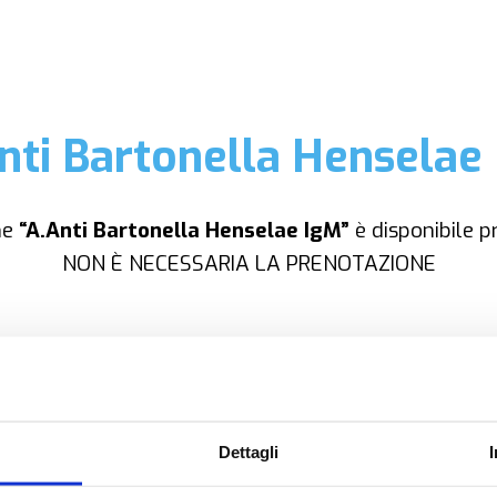
nti Bartonella Henselae
me
“A.Anti Bartonella Henselae IgM”
è disponibile p
NON È NECESSARIA LA PRENOTAZIONE
OPZIONI DI CONTATTO
Dettagli
+39.0331.958.095