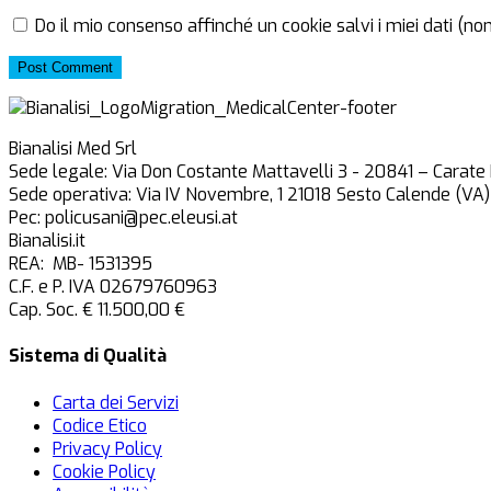
Do il mio consenso affinché un cookie salvi i miei dati (n
Post Comment
Bianalisi Med Srl
Sede legale: Via Don Costante Mattavelli 3 - 20841 – Carate
Sede operativa: Via IV Novembre, 1 21018 Sesto Calende (VA)
Pec: policusani@pec.eleusi.at
Bianalisi.it
REA: MB- 1531395
C.F. e P. IVA 02679760963
Cap. Soc. € 11.500,00 €
Sistema di Qualità
Carta dei Servizi
Codice Etico
Privacy Policy
Cookie Policy