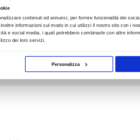
ookie
nalizzare contenuti ed annunci, per fornire funzionalità dei socia
inoltre informazioni sul modo in cui utilizzi il nostro sito con i n
WhatsApp
icità e social media, i quali potrebbero combinarle con altre inform
lizzo dei loro servizi.
Personalizza
info@medicalcentersrl.it