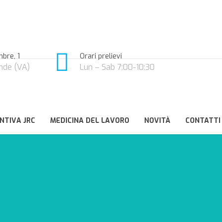
bre, 1
Orari prelievi
nde (VA)
Lun – Sab 7:00-10:30
NTIVA JRC
MEDICINA DEL LAVORO
NOVITÀ
CONTATTI