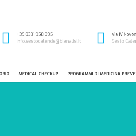
+39.0331.958.095
Via IV Novem
info.sestocalende@bianalisi.it
Sesto Cale
ORIO
MEDICAL CHECKUP
PROGRAMMI DI MEDICINA PREVE