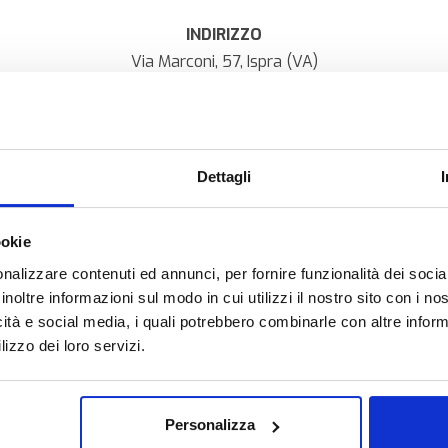
INDIRIZZO
Via Marconi, 57, Ispra (VA)
TEL.
+39
0332 782666
medicalhousecmp.it
Dettagli
ookie
nalizzare contenuti ed annunci, per fornire funzionalità dei socia
inoltre informazioni sul modo in cui utilizzi il nostro sito con i n
icità e social media, i quali potrebbero combinarle con altre inform
lizzo dei loro servizi.
Personalizza