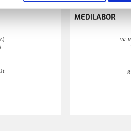
Gallarate
MEDILABOR
VA)
Via M
3
it
g