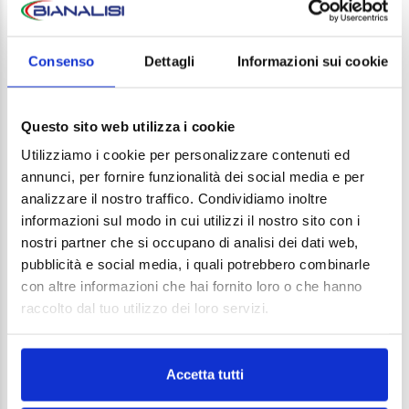
individuare i fattori di rischio per malattie
cardiovascolari, neoplastiche e metaboliche, di
Consenso
Dettagli
Informazioni sui cookie
individuare segni e sintomi precoci per queste patologie
e di valutare lo stato di salute globale del paziente. Si
tratta quindi non solo di un programma di prevenzione,
Questo sito web utilizza i cookie
ma anche di una importante e buona abitudine per
Utilizziamo i cookie per personalizzare contenuti ed
prendersi cura di sé e della propria salute.
annunci, per fornire funzionalità dei social media e per
analizzare il nostro traffico. Condividiamo inoltre
Check-up uomo under 40 – €86
informazioni sul modo in cui utilizzi il nostro sito con i
nostri partner che si occupano di analisi dei dati web,
Check-up uomo over 40 – €124
pubblicità e social media, i quali potrebbero combinarle
con altre informazioni che hai fornito loro o che hanno
raccolto dal tuo utilizzo dei loro servizi.
Check-up donna under 40 – €99
Accetta tutti
Check-up donna over 40 – €140