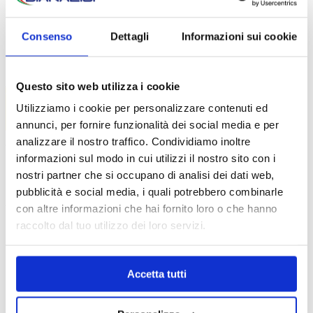
Medical checkup
Programmi di Medicina Preventiva JRC
Consenso
Dettagli
Informazioni sui cookie
Medicina del lavoro
Novità
Contatti
Questo sito web utilizza i cookie
Utilizziamo i cookie per personalizzare contenuti ed
CONFERMA PRENOTAZIONE VISITA
annunci, per fornire funzionalità dei social media e per
analizzare il nostro traffico. Condividiamo inoltre
informazioni sul modo in cui utilizzi il nostro sito con i
Grazie! Riceverai un riepilogo all’indirizzo e-mail da te
nostri partner che si occupano di analisi dei dati web,
indicato durante il processo di prenotazione.
pubblicità e social media, i quali potrebbero combinarle
con altre informazioni che hai fornito loro o che hanno
raccolto dal tuo utilizzo dei loro servizi.
Accetta tutti
HAI BISOGNO DI AIUTO?
Siamo a tua disposizione per qualsiasi informazioni