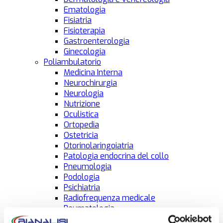
Ematologia
Fisiatria
Fisioterapia
Gastroenterologia
Ginecologia
Poliambulatorio
Medicina Interna
Neurochirurgia
Neurologia
Nutrizione
Oculistica
Ortopedia
Ostetricia
Otorinolaringoiatria
Patologia endocrina del collo
Pneumologia
Podologia
Psichiatria
Radiofrequenza medicale
Reumatologia
Urologia – Andrologia