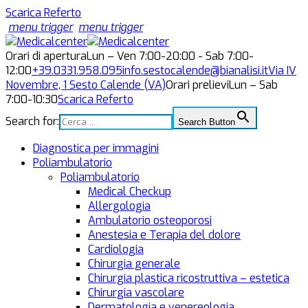
Scarica Referto
menu trigger
menu trigger
Orari di apertura
Lun – Ven 7:00-20:00 - Sab 7:00-
12:00
+39.0331.958.095
info.sestocalende@bianalisi.it
Via IV
Novembre, 1
Sesto Calende (VA)
Orari prelievi
Lun – Sab
7:00-10:30
Scarica Referto
Search for:
Search Button
Diagnostica per immagini
Poliambulatorio
Poliambulatorio
Medical Checkup
Allergologia
Ambulatorio osteoporosi
Anestesia e Terapia del dolore
Cardiologia
Chirurgia generale
Chirurgia plastica ricostruttiva – estetica
Chirurgia vascolare
Dermatologia e venereologia