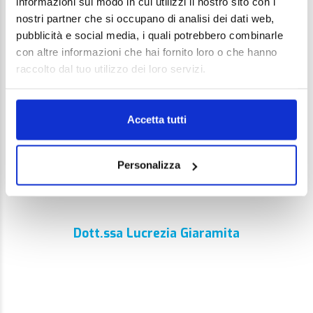
informazioni sul modo in cui utilizzi il nostro sito con i
nostri partner che si occupano di analisi dei dati web,
Il team di X-Ray
pubblicità e social media, i quali potrebbero combinarle
con altre informazioni che hai fornito loro o che hanno
raccolto dal tuo utilizzo dei loro servizi.
Dott. Matteo Marras
Accetta tutti
Dott. Marco Gattamorta
Personalizza
Dott. Gian Maria Mancassola
Dott.ssa Lucrezia Giaramita