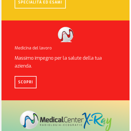
SPECIALITÀ ED ESAMI
Medicina del lavoro
Massimo impegno per la salute della tua
azienda.
SCOPRI