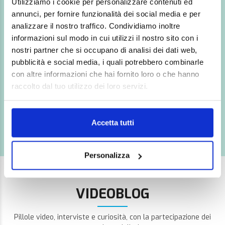
Utilizziamo i cookie per personalizzare contenuti ed
annunci, per fornire funzionalità dei social media e per
TEMPISTICHE IMMEDIATE
analizzare il nostro traffico. Condividiamo inoltre
Tempi di attesa ridotti per tutti gli esami e le
informazioni sul modo in cui utilizzi il nostro sito con i
prestazioni.
nostri partner che si occupano di analisi dei dati web,
pubblicità e social media, i quali potrebbero combinarle
con altre informazioni che hai fornito loro o che hanno
raccolto dal tuo utilizzo dei loro servizi.
COLLABORAZIONI DI PRESTIGIO
Scelti da FISI, FISG, MSC Crociere e prestigiosi
Resort&SPA sul territorio nazionale
Accetta tutti
Personalizza
VIDEOBLOG
Pillole video, interviste e curiosità, con la partecipazione dei